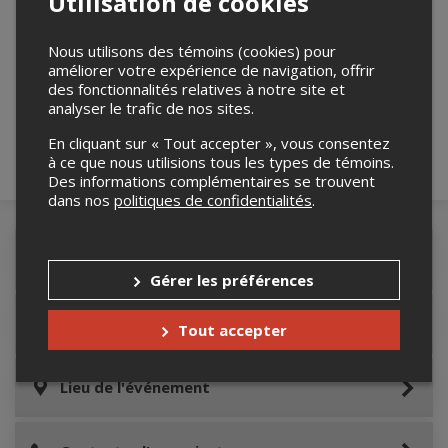
Utilisation de cookies
Nous utilisons des témoins (cookies) pour
Merci de confirmer que vous n'êtes pas un
améliorer votre expérience de navigation, offrir
robot ci-bas.
des fonctionnalités relatives à notre site et
analyser le trafic de nos sites.
En cliquant sur « Tout accepter », vous consentez
à ce que nous utilisions tous les types de témoins.
Des informations complémentaires se trouvent
dans nos
politiques de confidentialités
.
Détails de l'événement
Gérer les préférences
Informations relatives au stationnement
Tout accepter
Lieu de l'événement