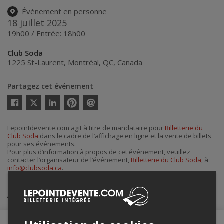
Événement en personne
18 juillet 2025
19h00 / Entrée: 18h00
Club Soda
1225 St-Laurent
,
Montréal
,
QC
,
Canada
Partagez cet événement
Twitter
Facebook
Linkedin
Pinterest
Envoyer
par
courriel
Lepointdevente.com agit à titre de mandataire pour
Billetterie du
Club Soda
dans le cadre de l’affichage en ligne et la vente de billets
pour ses événements.
Pour plus d’information à propos de cet événement, veuillez
contacter l’organisateur de l’événement,
Billetterie du Club Soda
, à
info@clubsoda.ca
.
Achat de billets