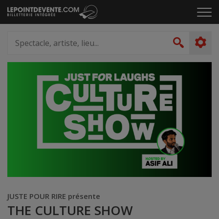
Passer
Cliq
au
pou
contenu
ouvr
Spectacle,
le
artiste,
Recher
men
lieu...
JUSTE POUR RIRE présente
THE CULTURE SHOW