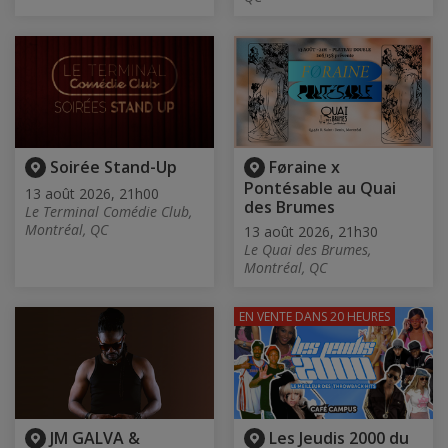
Soirée Stand-Up
Føraine x
Pontésable au Quai
13 août 2026, 21h00
des Brumes
Le Terminal Comédie Club,
Montréal, QC
13 août 2026, 21h30
Le Quai des Brumes,
Montréal, QC
EN VENTE
DANS 20 HEURES
JM GALVA &
Les Jeudis 2000 du