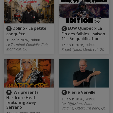
Dolino - La petite
EOW Quebec x La
conquête
Fin des faibles - saison
11 - 5e qualification
15 août 2026, 20h00
Le Terminal Comédie Club,
15 août 2026, 20h00
Montréal, QC
Projet Tyxna, Montréal, QC
IWS presents
Pierre Verville
Hardcore Heat
15 août 2026, 20h00
featuring Zoey
Les Diffusions Pointe-
Serrano
Valaine, Otterburn park, QC