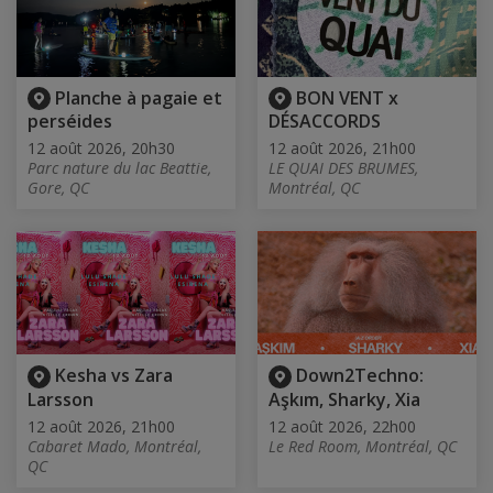
Planche à pagaie et
BON VENT x
perséides
DÉSACCORDS
12 août 2026, 20h30
12 août 2026, 21h00
Parc nature du lac Beattie,
LE QUAI DES BRUMES,
Gore, QC
Montréal, QC
Kesha vs Zara
Down2Techno:
Larsson
Aşkım, Sharky, Xia
12 août 2026, 21h00
12 août 2026, 22h00
Cabaret Mado, Montréal,
Le Red Room, Montréal, QC
QC