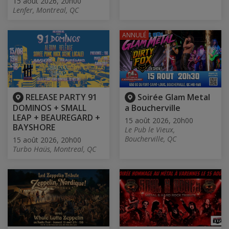
15 août 2026, 20h00
Lenfer, Montreal, QC
ANNULÉ
RELEASE PARTY 91
Soirée Glam Metal
DOMINOS + SMALL
a Boucherville
LEAP + BEAUREGARD +
15 août 2026, 20h00
BAYSHORE
Le Pub le Vieux,
Boucherville, QC
15 août 2026, 20h00
Turbo Haüs, Montreal, QC