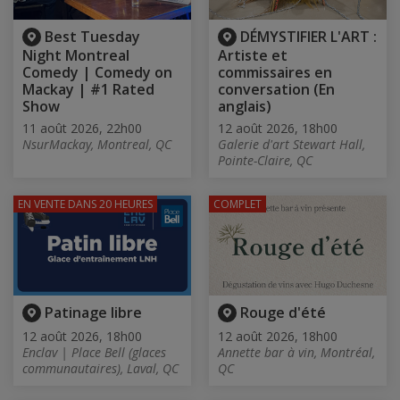
Best Tuesday
DÉMYSTIFIER L'ART :
Night Montreal
Artiste et
Comedy | Comedy on
commissaires en
Mackay | #1 Rated
conversation (En
Show
anglais)
11 août 2026, 22h00
12 août 2026, 18h00
NsurMackay, Montreal, QC
Galerie d'art Stewart Hall,
Pointe-Claire, QC
EN VENTE
DANS 20 HEURES
COMPLET
Patinage libre
Rouge d'été
12 août 2026, 18h00
12 août 2026, 18h00
Enclav | Place Bell (glaces
Annette bar à vin, Montréal,
communautaires), Laval, QC
QC