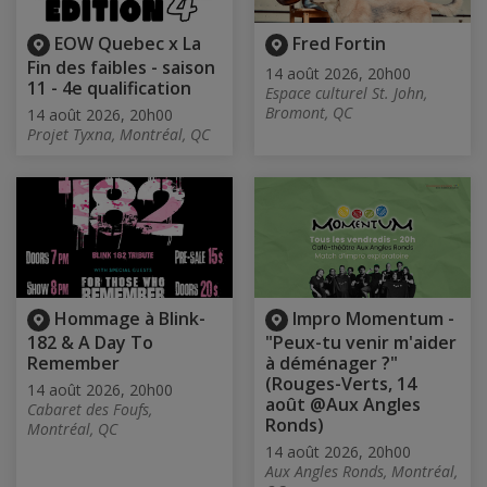
EOW Quebec x La
Fred Fortin
Fin des faibles - saison
14 août 2026, 20h00
11 - 4e qualification
Espace culturel St. John,
Bromont, QC
14 août 2026, 20h00
Projet Tyxna, Montréal, QC
Hommage à Blink-
Impro Momentum -
182 & A Day To
"Peux-tu venir m'aider
Remember
à déménager ?"
(Rouges-Verts, 14
14 août 2026, 20h00
août @Aux Angles
Cabaret des Foufs,
Ronds)
Montréal, QC
14 août 2026, 20h00
Aux Angles Ronds, Montréal,