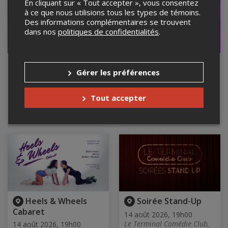
En cliquant sur « Tout accepter », vous consentez
à ce que nous utilisions tous les types de témoins.
Des informations complémentaires se trouvent
dans nos
politiques de confidentialités
.
Un peu d'art ne
LA BOOM: piste de
Gérer les préférences
tuera personne -
danse pour les
Samantha Bérubé
couche-tôt - Café
Campus
14 août 2026, 17h30
Tout accepter
JIM de L'Instable, Montréal,
14 août 2026, 18h00
QC
Café Campus, Montréal, QC
Heels & Wheels
Soirée Stand-Up
Cabaret
14 août 2026, 19h00
Le Terminal Comédie Club,
14 août 2026, 19h00