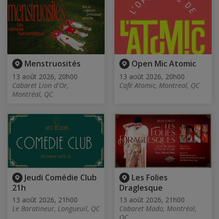
Menstruosités
Open Mic Atomic
13 août 2026, 20h00
13 août 2026, 20h00
Cabaret Lion d'Or,
Café Atomic, Montreal, QC
Montréal, QC
Jeudi Comédie Club
Les Folies
21h
Draglesque
13 août 2026, 21h00
13 août 2026, 21h00
Le Baratineur, Longueuil, QC
Cabaret Mado, Montréal,
QC