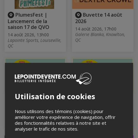
PlumesFest |
Buvette 14 août
Lancement de la
2026
saison 17 de QVO
14 août 2026, 17h00
Galerie Blanka, Knowlton,
14 août 2026, 13h00
QC
Lapointe Sports, Louiseville,
QC
Utilisation de cookies
SUPERFOLK 2026 - 2
VENDREDI
JOURS
SUPERFOLK 2026
Nous utilisons des témoins (cookies) pour
14 et 15 août 2026
14 août 2026
améliorer votre expérience de navigation, offrir
Parc Basler, Morin-Heights,
Parc Basler, Morin-Heights,
des fonctionnalités relatives à notre site et
QC
QC
analyser le trafic de nos sites.