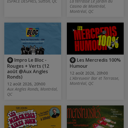
ESPACE DESPRES, Sutton, QC
La terrasse Le jardin du
Casino de Montréal,
Montréal, QC
Impro Le Bloc -
Les Mercredis 100%
Rouges + Verts (12
Humour
août @Aux Angles
12 août 2026, 20h00
Ronds)
L'Abreuvoir Bar et Terrasse,
Montréal, QC
12 août 2026, 20h00
Aux Angles Ronds, Montréal,
QC