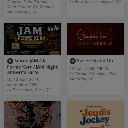
Plage de Saint-Zotique,
Le Baratineur, Longueuil, QC
Saint-Zotique, QC, Canada,
saint-zotique, QC
Soirée JAM à la
Soirée Stand-Up
Ferme Kerr / JAM Night
13 août 2026, 19h00
at Kerr's Farm
Le Terminal Comédie Club,
Montréal, QC
Du 13 août au 10
septembre 2026
La Ferme Kerr, Gore, QC