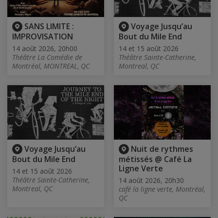
SANS LIMITE :
Voyage Jusqu’au
IMPROVISATION
Bout du Mile End
14 août 2026, 20h00
14 et 15 août 2026
Théâtre La Comédie de
Théâtre Sainte-Catherine,
Montréal, MONTREAL, QC
Montreal, QC
Voyage Jusqu’au
Nuit de rythmes
Bout du Mile End
métissés @ Café La
Ligne Verte
14 et 15 août 2026
Théâtre Sainte-Catherine,
14 août 2026, 20h30
Montreal, QC
café la ligne verte, Montréal,
QC