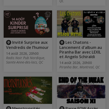
QC
Invité Surprise aux
Les Chatons -
Vendredis de l’humour
Lancement d'album au
Piranha Bar avec LEXIL
14 août 2026, 20h00
et Angelo Schiraldi
Radis Noir Pub Nordique,
Sainte-Anne-des-lacs, QC
14 août 2026, 20h00
Piranha Bar, Montreal, QC
Menstruosités
Passe EOW Accès