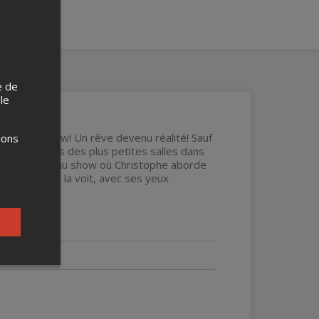
e de
 le
one-man-show! Un rêve devenu réalité! Sauf
ions
 l'écrire dans des plus petites salles dans
 un tout nouveau show où Christophe aborde
vie comme il la voit, avec ses yeux