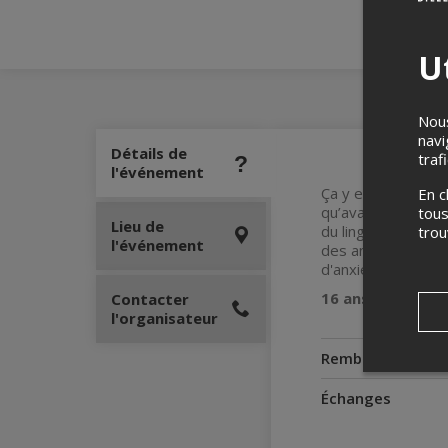
Ut
Nous
navi
Détails de
traf
l'événement
Ça y est! Christo
En c
qu’avant de le prés
tous
Lieu de
du linge propre, m
tro
l'événement
des anecdotes fami
d'anxieux.
16 ans et +
Contacter
l'organisateur
Remboursement
Échanges