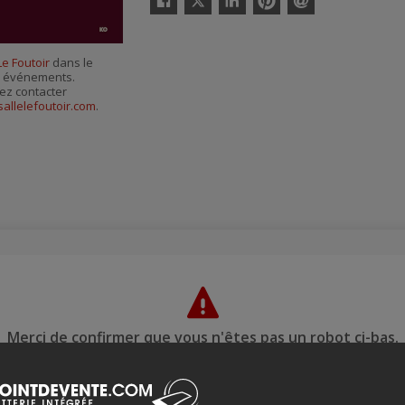
Facebook
Linkedin
Pinterest
Envoyer
par
courriel
Le Foutoir
dans le
es événements.
ez contacter
sallelefoutoir.com
.
Merci de confirmer que vous n'êtes pas un robot ci-bas.