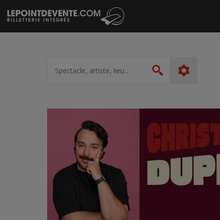
Passer
au
contenu
Spectacle,
artiste,
Rechercher
lieu...