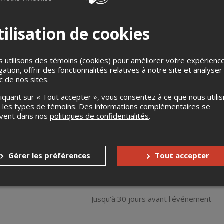
ilisation de cookies
 utilisons des témoins (cookies) pour améliorer votre expérienc
gation, offrir des fonctionnalités relatives à notre site et analyser
ic de nos sites.
phe Dupéré travaille pour ENFIN vous présenter son premier vrai 
liquant sur « Tout accepter », vous consentez à ce que nous utilis
enter dans des grandes salles avec du linge chic et propre, il doit
 les types de témoins. Des informations complémentaires se
ais moins chic. Pour ce faire, il a besoin de vous. Ce rodage est
uvent dans nos
politiques de confidentialités
.
liales et sportives. Un spectacle pour vous permettre de voir la 
Gérer les préférences
Tout accepter
s
Aucun remboursement
Jusqu'à 30 jours avant l'événement