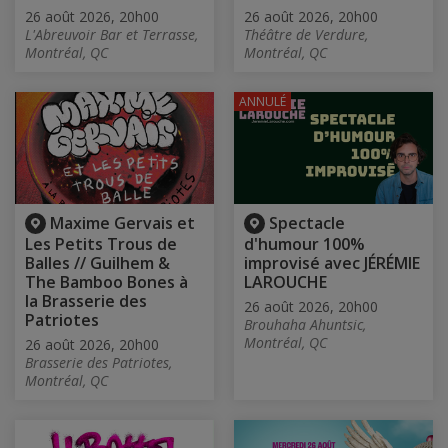
26 août 2026, 20h00
26 août 2026, 20h00
L'Abreuvoir Bar et Terrasse,
Théâtre de Verdure,
Montréal, QC
Montréal, QC
ANNULÉ
Maxime Gervais et
Spectacle
Les Petits Trous de
d'humour 100%
Balles // Guilhem &
improvisé avec JÉRÉMIE
The Bamboo Bones à
LAROUCHE
la Brasserie des
26 août 2026, 20h00
Patriotes
Brouhaha Ahuntsic,
Montréal, QC
26 août 2026, 20h00
Brasserie des Patriotes,
Montréal, QC