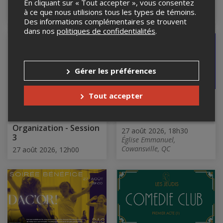
En cliquant sur « Tout accepter », vous consentez
Le Quai des Brumes,
Le Red Room, Montréal, QC
à ce que nous utilisions tous les types de témoins.
Montréal, QC
Des informations complémentaires se trouvent
dans nos
politiques de confidentialités
.
Gérer les préférences
Tout accepter
2026 Qualiti7-
Lancement de
PeopleCert Webinar
programmation 2026-
Series - AI Native
2027
Organization - Session
27 août 2026, 18h30
3
Église Emmanuel,
Cowansville, QC
27 août 2026, 12h00