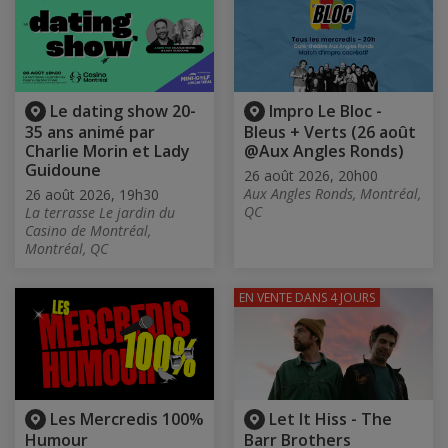
Le dating show 20-
Impro Le Bloc -
35 ans animé par
Bleus + Verts (26 août
Charlie Morin et Lady
@Aux Angles Ronds)
Guidoune
26 août 2026, 20h00
Aux Angles Ronds, Montréal,
26 août 2026, 19h30
QC
La terrasse Le jardin du
Casino de Montréal,
Montréal, QC
EN VENTE
DANS 4 JOURS
Les Mercredis 100%
Let It Hiss - The
Humour
Barr Brothers