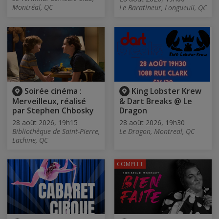
Montréal, QC
Le Baratineur, Longueuil, QC
Soirée cinéma :
King Lobster Krew
Merveilleux, réalisé
& Dart Breaks @ Le
par Stephen Chbosky
Dragon
28 août 2026, 19h15
28 août 2026, 19h30
Bibliothèque de Saint-Pierre,
Le Dragon, Montreal, QC
Lachine, QC
COMPLET