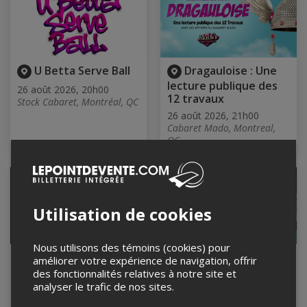
U Betta Serve Ball
Dragauloise : Une
lecture publique des
26 août 2026, 20h00
12 travaux
Stock Cabaret, Montréal, QC
26 août 2026, 21h00
Cabaret Mado, Montreal,
QC
Utilisation de cookies
Nous utilisons des témoins (cookies) pour
Sam Krüger + Invité
Down2Techno:
améliorer votre expérience de navigation, offrir
Spécial @ Quai Des
Aurelie Schleger,
des fonctionnalités relatives à notre site et
Brumes
Marciana, Zeno
analyser le trafic de nos sites.
26 août 2026, 21h30
26 août 2026, 22h00