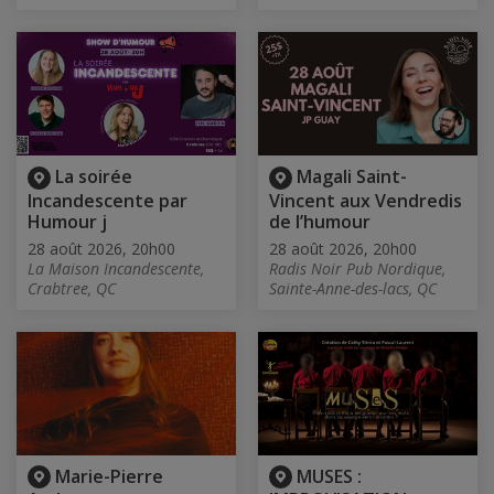
La soirée
Magali Saint-
Incandescente par
Vincent aux Vendredis
Humour j
de l’humour
28 août 2026, 20h00
28 août 2026, 20h00
La Maison Incandescente,
Radis Noir Pub Nordique,
Crabtree, QC
Sainte-Anne-des-lacs, QC
Marie-Pierre
MUSES :