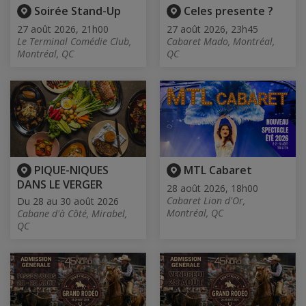
Soirée Stand-Up
Celes presente ?
27 août 2026, 21h00
27 août 2026, 23h45
Le Terminal Comédie Club,
Cabaret Mado, Montréal,
Montréal, QC
QC
PIQUE-NIQUES
MTL Cabaret
DANS LE VERGER
28 août 2026, 18h00
Cabaret Lion d'Or,
Du 28 au 30 août 2026
Montréal, QC
Cabane d'à Côté, Mirabel,
QC