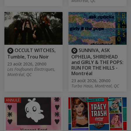
Montréal, QC
OCCULT WITCHES,
SUNNIVA, ASK
Tumble, Trou Noir
OPHELIA, SHIREHEAD
and GIRLY & THE POPS:
23 août 2026, 20h00
RUN FOR THE HILLS -
Les Foufounes Électriques,
Montréal
Montréal, QC
23 août 2026, 20h00
Turbo Haüs, Montreal, QC
ANNULÉ