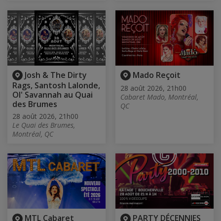
Josh & The Dirty
Mado Reçoit
Rags, Santosh Lalonde,
28 août 2026, 21h00
Ol' Savannah au Quai
Cabaret Mado, Montréal,
des Brumes
QC
28 août 2026, 21h00
Le Quai des Brumes,
Montréal, QC
MTL Cabaret
PARTY DÉCENNIES