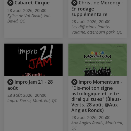
Cabaret-Cirque
Christine Morency -
En rodage
28 août 2026, 20h00
supplémentaire
Église de Val-David, Val-
David, QC
28 août 2026, 20h00
Les diffusions Pointe-
Valaine, otterburn park, QC
Impro Jam 21 - 28
Impro Momentum -
août
"Dis-moi ton signe
astrologique et je te
28 août 2026, 20h00
dirai qui tu es" (Bleus-
Impro Sierra, Montréal, QC
Verts. 28 août @Aux
Angles Ronds)
28 août 2026, 20h00
Aux Angles Ronds, Montréal,
QC