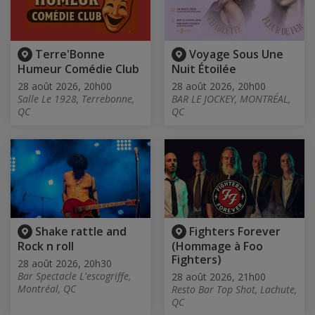
Terre'Bonne
Voyage Sous Une
Humeur Comédie Club
Nuit Étoilée
28 août 2026, 20h00
28 août 2026, 20h00
Salle Le 1928, Terrebonne,
BAR LE JOCKEY, MONTRÉAL,
QC
QC
Shake rattle and
Fighters Forever
Rock n roll
(Hommage à Foo
Fighters)
28 août 2026, 20h30
Bar Spectacle L'escogriffe,
28 août 2026, 21h00
Montréal, QC
Resto Bar Top Shot, Lachute,
QC