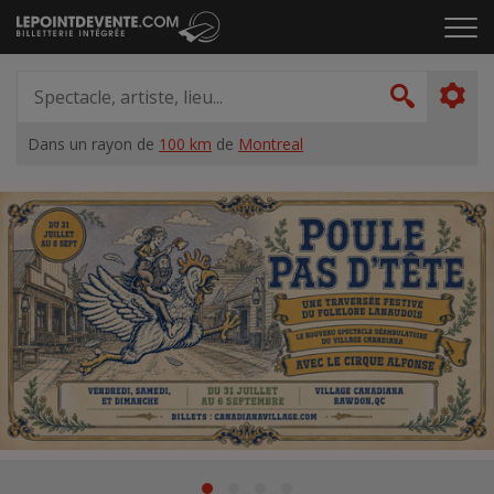
Passer
Cliq
au
pou
contenu
ouvr
Spectacle,
le
artiste,
Recher
men
lieu...
Dans un rayon de
100 km
de
Montreal
Accueil
Suggestions