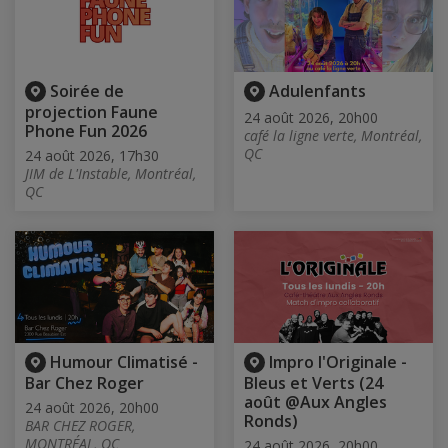
Soirée de
Adulenfants
projection Faune
24 août 2026, 20h00
Phone Fun 2026
café la ligne verte, Montréal,
QC
24 août 2026, 17h30
JIM de L'Instable, Montréal,
QC
Humour Climatisé -
Impro l'Originale -
Bar Chez Roger
Bleus et Verts (24
août @Aux Angles
24 août 2026, 20h00
Ronds)
BAR CHEZ ROGER,
MONTRÉAL, QC
24 août 2026, 20h00