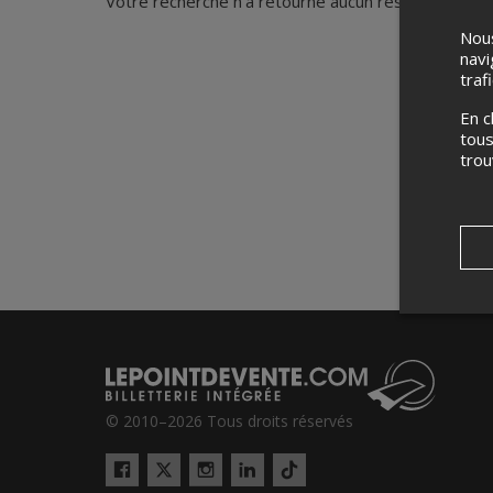
Votre recherche n'a retourné aucun résultat.
Nous
navi
traf
En c
tous
tro
© 2010–2026 Tous droits réservés
Twitter
Tiktok
Facebook
Instagram
LinkedIn