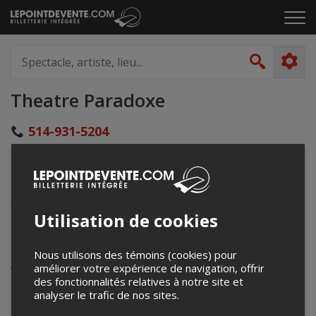
Passer
Cliq
au
pou
contenu
ouvr
Spectacle,
le
artiste,
Recher
men
lieu...
Theatre Paradoxe
514-931-5204
www.theatreparadoxe.com/
5959 Bd Monk
Montréal, QC
Canada
Utilisation de cookies
Événements à venir
Nous utilisons des témoins (cookies) pour
améliorer votre expérience de navigation, offrir
Votre recherche n'a retourné aucun résultat.
des fonctionnalités relatives à notre site et
analyser le trafic de nos sites.