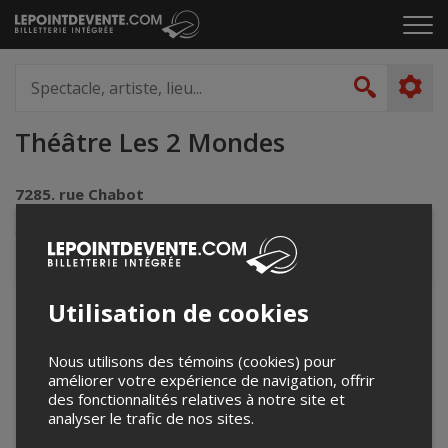
Passer
Cliq
au
pou
contenu
ouvr
Spectacle,
le
artiste,
Recher
men
lieu...
Théâtre Les 2 Mondes
7285. rue Chabot
Montréal, QC
Canada
Utilisation de cookies
+
−
Nous utilisons des témoins (cookies) pour
améliorer votre expérience de navigation, offrir
des fonctionnalités relatives à notre site et
analyser le trafic de nos sites.