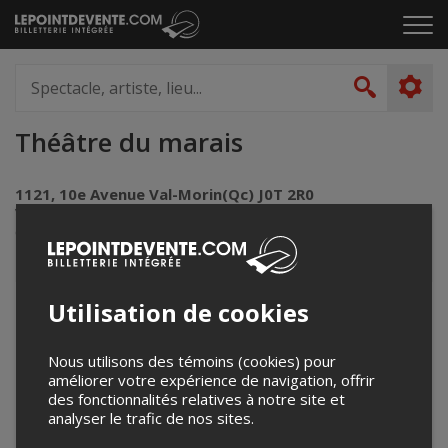
Passer
Cliq
au
pou
contenu
ouvr
Spectacle,
le
artiste,
Recher
men
lieu...
Théâtre du marais
1121, 10e Avenue Val-Morin(Qc) J0T 2R0
Val-Morin, QC
Canada
Utilisation de cookies
+
−
Nous utilisons des témoins (cookies) pour
améliorer votre expérience de navigation, offrir
des fonctionnalités relatives à notre site et
analyser le trafic de nos sites.