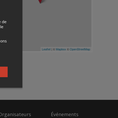
e de
 le
ions
Leaflet
| ©
Mapbox
©
OpenStreetMap
Organisateurs
Événements