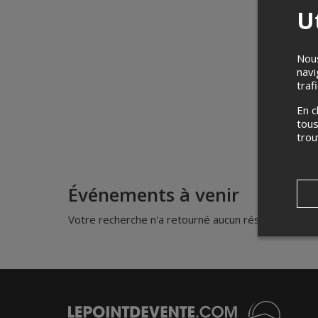
Ut
Nous
navi
traf
En c
tous
tro
Événements à venir
Votre recherche n'a retourné aucun résultat.