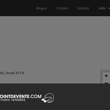
Aide
Blogue
Contact
Emplois
ck, local 2113
+
−