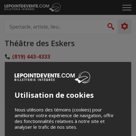
Passer
Cliq
au
pou
contenu
ouvr
Spectacle,
le
artiste,
Recher
men
lieu...
Théâtre des Eskers
(819) 443-4333
lafeeat@gmail.com
182, 1ère rue Est
Amos, QC
Canada
Utilisation de cookies
Nous utilisons des témoins (cookies) pour
+
améliorer votre expérience de navigation, offrir
des fonctionnalités relatives à notre site et
−
analyser le trafic de nos sites.