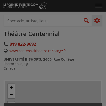
Passer
Cliq
au
pou
contenu
ouvr
Spectacle,
le
artiste,
Recher
men
lieu...
Théâtre Centennial
819 822-9692
www.centennialtheatre.ca/?lang=fr
UNIVERSITÉ BISHOP’S, 2600, Rue Collège
Sherbrooke, QC
Canada
+
−