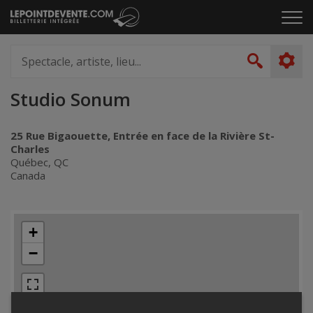
Passer
Cliq
au
pou
contenu
ouvr
Spectacle,
le
artiste,
Recher
men
lieu...
Studio Sonum
25 Rue Bigaouette, Entrée en face de la Rivière St-
Charles
Québec, QC
Canada
+
−