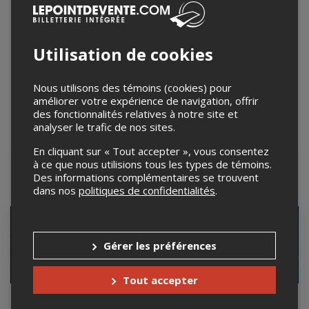
Utilisation de cookies
Nous utilisons des témoins (cookies) pour
améliorer votre expérience de navigation, offrir
des fonctionnalités relatives à notre site et
analyser le trafic de nos sites.
Leaflet
| ©
Mapbox
©
OpenStreetMap
En cliquant sur « Tout accepter », vous consentez
à ce que nous utilisions tous les types de témoins.
Des informations complémentaires se trouvent
Événements à venir
dans nos
politiques de confidentialités
.
Gérer les préférences
Tout accepter
Necronomicon avec
The NU METAL