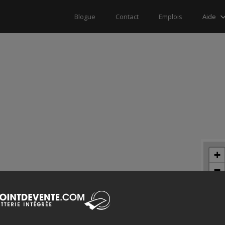
Aide
Blogue
Contact
Emplois
+
−