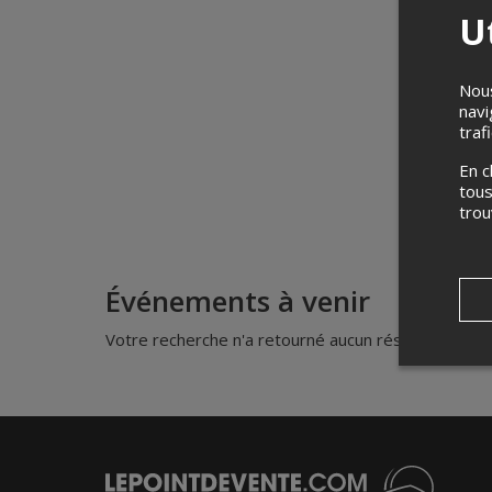
Ut
Nous
navi
traf
En c
tous
tro
Événements à venir
Votre recherche n'a retourné aucun résultat.