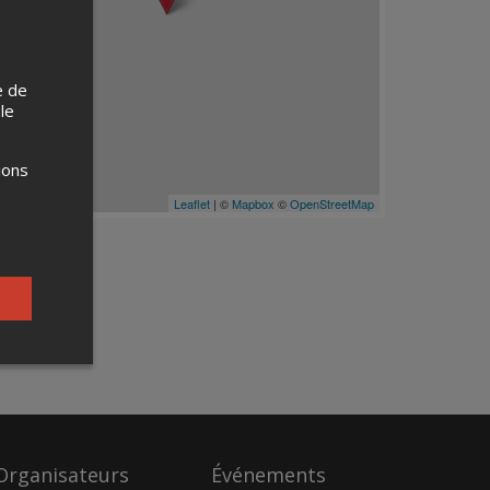
e de
 le
ions
Leaflet
| ©
Mapbox
©
OpenStreetMap
Organisateurs
Événements