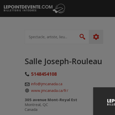
Passer
au
contenu
Spectacle,
artiste,
Rechercher
lieu...
Salle Joseph-Rouleau
5148454108
info@jmcanada.ca
www.jmcanada.ca/fr/
305 avenue Mont-Royal Est
Montreal, QC
Canada