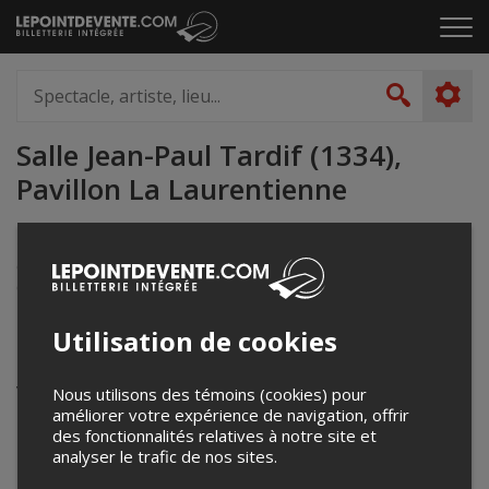
Passer
Cliq
au
pou
contenu
ouvr
Spectacle,
le
artiste,
Recher
men
lieu...
Salle Jean-Paul Tardif (1334),
Pavillon La Laurentienne
1030 avenue du séminaire
Québec, QC
Canada
Utilisation de cookies
Événements à venir
Votre recherche n'a retourné aucun résultat.
Nous utilisons des témoins (cookies) pour
améliorer votre expérience de navigation, offrir
des fonctionnalités relatives à notre site et
analyser le trafic de nos sites.