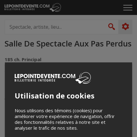
Passer
Cliq
au
pou
contenu
ouvr
Spectacle,
le
artiste,
Recher
men
lieu...
Salle De Spectacle Aux Pas Perdus
185 ch. Principal
Cap-aux-Meules, QC
Canada
Événements à venir
Utilisation de cookies
Votre recherche n'a retourné aucun résultat.
Nous utilisons des témoins (cookies) pour
améliorer votre expérience de navigation, offrir
des fonctionnalités relatives à notre site et
analyser le trafic de nos sites.