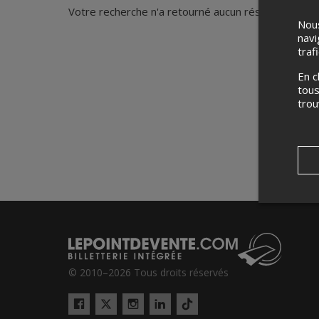
Votre recherche n'a retourné aucun résultat.
Nous
navi
traf
En c
tous
tro
© 2010–2026 Tous droits réservés
Twitter
Tiktok
Facebook
Instagram
LinkedIn