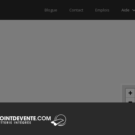
Aide
Blogue
Contact
Emplois
+
−