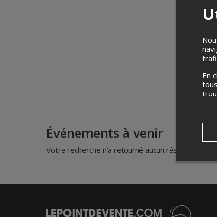
Ut
Nous
navi
traf
En c
tous
tro
Événements à venir
Votre recherche n'a retourné aucun résultat.