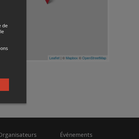
e de
 le
ions
Leaflet
| ©
Mapbox
©
OpenStreetMap
Organisateurs
Événements