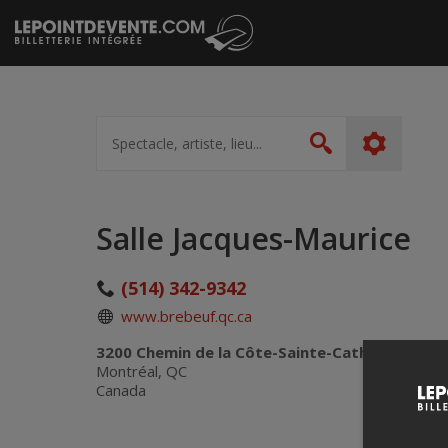
Passer
au
contenu
Spectacle,
artiste,
Rechercher
lieu...
Salle Jacques-Maurice
(514) 342-9342
www.brebeuf.qc.ca
3200 Chemin de la Côte-Sainte-Catherine
Montréal, QC
Canada