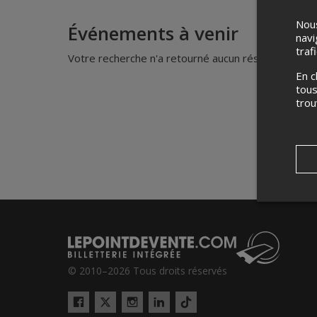
Nous
Événements à venir
navi
traf
Votre recherche n'a retourné aucun résultat.
En c
tous
tro
© 2010–2026 Tous droits réservés
Twitter
Tiktok
Facebook
Instagram
LinkedIn