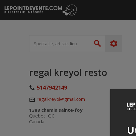
Passer
au
contenu
Spectacle,
artiste,
Rechercher
lieu...
regal kreyol resto
5147942149
regalkreyol@gmail.com
1388 chemin sainte-foy
Quebec, QC
Canada
Ut