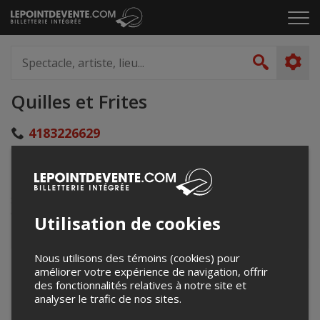
Passer
Cliq
au
pou
contenu
ouvr
Spectacle,
le
artiste,
Recher
men
lieu...
Quilles et Frites
4183226629
quilles.frites@gmail.com
131 Rue Du Moulin
Saint-Adelphe-de-Champlain, QC
Canada
Utilisation de cookies
Nous utilisons des témoins (cookies) pour
+
améliorer votre expérience de navigation, offrir
des fonctionnalités relatives à notre site et
−
analyser le trafic de nos sites.