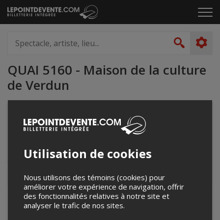
Passer
Cliq
au
pou
contenu
ouvr
Spectacle,
le
artiste,
Recher
men
lieu...
QUAI 5160 - Maison de la culture
de Verdun
5145888530
info@charlesalexisdesgagnes.com
5160 Bd LaSalle, Verdun
Utilisation de cookies
Montréal, QC
Canada
Nous utilisons des témoins (cookies) pour
améliorer votre expérience de navigation, offrir
des fonctionnalités relatives à notre site et
+
analyser le trafic de nos sites.
−