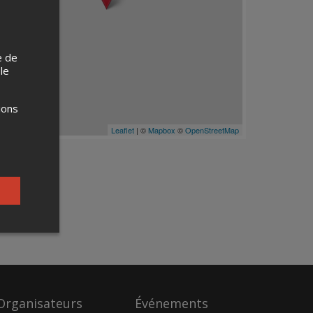
e de
 le
ions
Leaflet
| ©
Mapbox
©
OpenStreetMap
Organisateurs
Événements