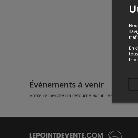
Ut
Nous
navi
traf
En c
tous
tro
Événements à venir
Votre recherche n'a retourné aucun résultat.