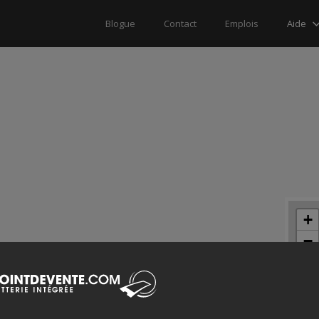
Aide
Blogue
Contact
Emplois
+
−