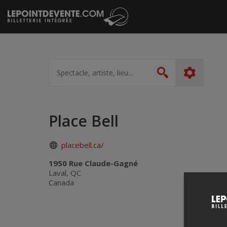
Passer
au
contenu
Spectacle,
artiste,
Rechercher
lieu...
Place Bell
placebell.ca/
1950 Rue Claude-Gagné
Laval, QC
Canada