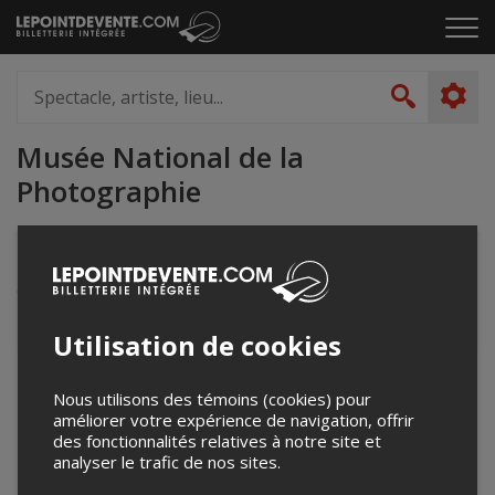
Passer
Cliq
au
pou
contenu
ouvr
Spectacle,
le
artiste,
Recher
men
lieu...
Musée National de la
Photographie
400 rue Hériot
Drummondville, QC
Canada
Utilisation de cookies
+
Nous utilisons des témoins (cookies) pour
−
améliorer votre expérience de navigation, offrir
des fonctionnalités relatives à notre site et
analyser le trafic de nos sites.