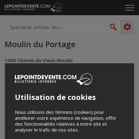
Passer
Cliq
au
pou
contenu
ouvr
Spectacle,
le
artiste,
Recher
men
lieu...
Moulin du Portage
1080 Chemin du Vieux-Moulin
Lotbinière, QC
Canada
Utilisation de cookies
+
−
Nous utilisons des témoins (cookies) pour
améliorer votre expérience de navigation, offrir
des fonctionnalités relatives à notre site et
analyser le trafic de nos sites.