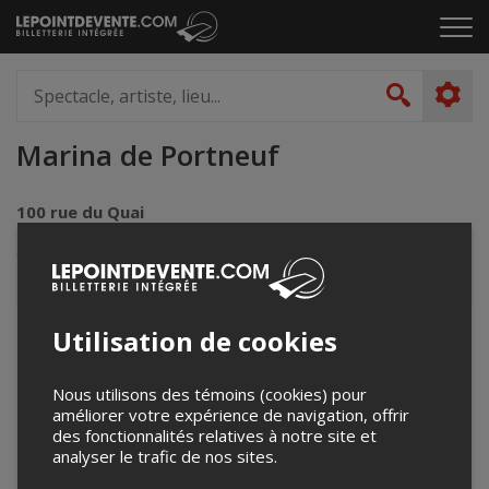
Passer
Cliq
au
pou
contenu
ouvr
Spectacle,
le
artiste,
Recher
men
lieu...
Marina de Portneuf
100 rue du Quai
Portneuf, QC
Canada
Utilisation de cookies
+
−
Nous utilisons des témoins (cookies) pour
améliorer votre expérience de navigation, offrir
des fonctionnalités relatives à notre site et
analyser le trafic de nos sites.