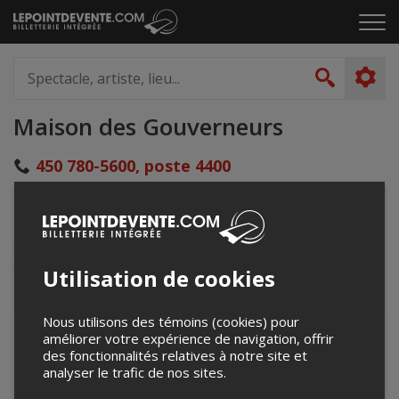
Passer
Cliq
au
pou
contenu
ouvr
Spectacle,
le
artiste,
Recher
men
lieu...
Maison des Gouverneurs
450 780-5600, poste 4400
loisirs@ville.sorel-tracy.qc.ca
90, chemin des Patriotes
Sorel-Tracy, QC
Canada
Utilisation de cookies
Nous utilisons des témoins (cookies) pour
+
améliorer votre expérience de navigation, offrir
des fonctionnalités relatives à notre site et
−
analyser le trafic de nos sites.