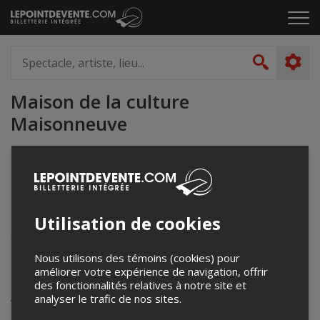
Passer
Cliq
au
pou
contenu
ouvr
Spectacle,
le
artiste,
Recher
men
lieu...
Maison de la culture
Maisonneuve
5148722200
cineclub.maisonneuve@gmail.com
4200, rue Ontario est
Utilisation de cookies
Montréal, QC
Canada
Nous utilisons des témoins (cookies) pour
améliorer votre expérience de navigation, offrir
Événements à venir
des fonctionnalités relatives à notre site et
analyser le trafic de nos sites.
Votre recherche n'a retourné aucun résultat.