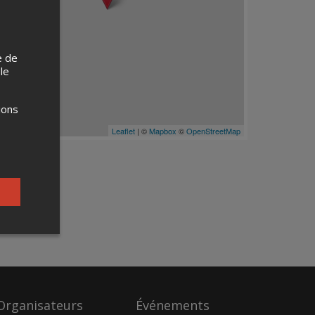
e de
 le
ions
Leaflet
| ©
Mapbox
©
OpenStreetMap
Organisateurs
Événements