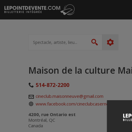
Passer
au
contenu
Spectacle,
artiste,
Rechercher
lieu...
Maison de la culture M
514-872-2200
cineclub.maisonneuve@gmail.com
www.facebook.com/cineclubcaserne45
4200, rue Ontario est
Montréal, QC
Canada