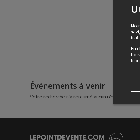
Ut
Nous
navi
traf
En c
tous
tro
Événements à venir
Votre recherche n'a retourné aucun résultat.