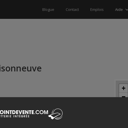
Aide
Blogue
Contact
Emplois
aisonneuve
+
−