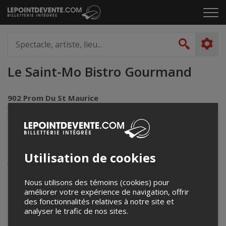
Passer
Cliq
au
pou
contenu
ouvr
Spectacle,
le
artiste,
Recher
men
lieu...
Le Saint-Mo Bistro Gourmand
902 Prom Du St Maurice
Shawinigan, QC
Canada
Événements à venir
Utilisation de cookies
Votre recherche n'a retourné aucun résultat.
Nous utilisons des témoins (cookies) pour
améliorer votre expérience de navigation, offrir
des fonctionnalités relatives à notre site et
analyser le trafic de nos sites.