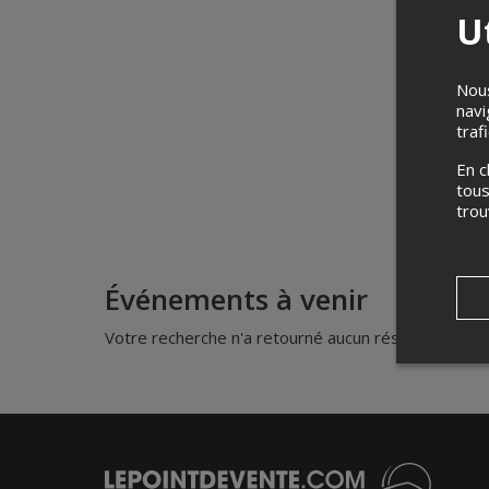
Ut
Nous
navi
traf
En c
tous
tro
Événements à venir
Votre recherche n'a retourné aucun résultat.