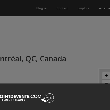
Aide
Blogue
Contact
Emplois
ntréal, QC, Canada
+
−