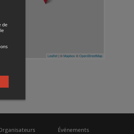
e de
 le
ions
Leaflet
| ©
Mapbox
©
OpenStreetMap
Organisateurs
Événements