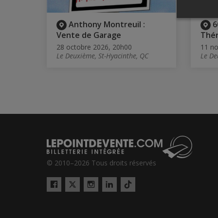
Anthony Montreuil :
6
Vente de Garage
Thé
28 octobre 2026, 20h00
11 n
Le Deuxième, St-Hyacinthe, QC
Le De
© 2010–2026 Tous droits réservés
Twitter
Tiktok
Facebook
Instagram
LinkedIn