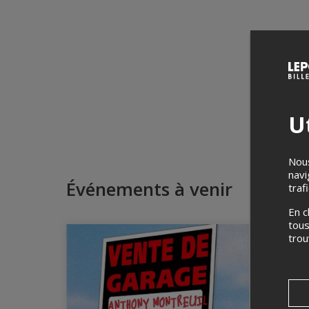
Ut
Nous
navi
Événements à venir
traf
En c
tous
tro