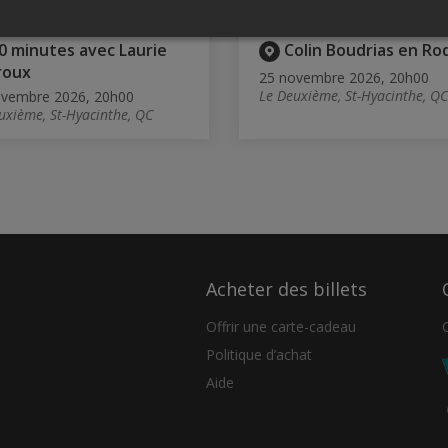
0 minutes avec Laurie
Colin Boudrias en R
roux
25 novembre 2026, 20h00
Le Deuxième, St-Hyacinthe, QC
ovembre 2026, 20h00
uxième, St-Hyacinthe, QC
Acheter des billets
Offrir une carte-cadeau
Politique d’achat
Aide