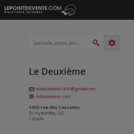
Passer
au
contenu
Spectacle,
artiste,
Rechercher
lieu...
Le Deuxième
ledeuxieme1450@gmail.com
ledeuxieme.com/
1450 rue des Cascades
St-Hyacinthe, QC
Canada