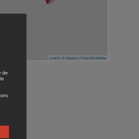
Leaflet
| ©
Mapbox
©
OpenStreetMap
e de
 le
ions