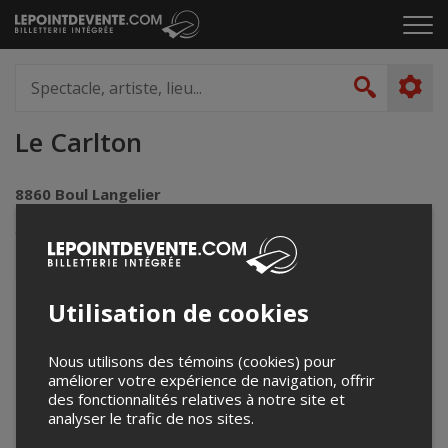
Passer
Cliq
au
pou
contenu
ouvr
Spectacle,
le
artiste,
Recher
men
lieu...
Le Carlton
8860 Boul Langelier
Montréal, QC
Canada
Utilisation de cookies
+
−
Nous utilisons des témoins (cookies) pour
améliorer votre expérience de navigation, offrir
des fonctionnalités relatives à notre site et
analyser le trafic de nos sites.