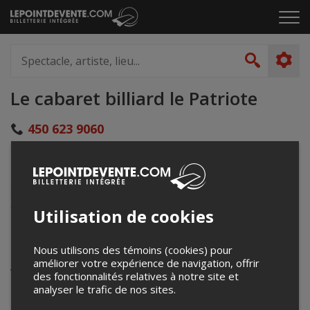
Passer
Cliq
au
pou
contenu
ouvr
Spectacle,
le
artiste,
Recher
men
lieu...
Le cabaret billiard le Patriote
450 623 9060
info@billiardlepatriote.com
215 rue Saint Laurent #205
Saint Eustache, QC
Canada
Utilisation de cookies
Événements à venir
Nous utilisons des témoins (cookies) pour
améliorer votre expérience de navigation, offrir
Votre recherche n'a retourné aucun résultat.
des fonctionnalités relatives à notre site et
analyser le trafic de nos sites.