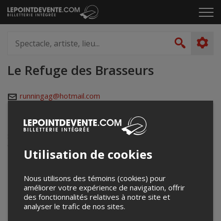
Passer
Cliq
au
pou
contenu
ouvr
Spectacle,
le
artiste,
Recher
men
lieu...
Le Refuge des Brasseurs
runningag@hotmail.com
www.facebook.com/refugedesblagueurs
2155 Rue Galt Ouest
Sherbrooke, QC
Canada
Utilisation de cookies
Nous utilisons des témoins (cookies) pour
+
améliorer votre expérience de navigation, offrir
des fonctionnalités relatives à notre site et
−
analyser le trafic de nos sites.