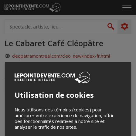
Passer
Cliq
au
pou
contenu
ouvr
Spectacle,
le
artiste,
Recher
men
lieu...
Le Cabaret Café Cléopâtre
cleopatramontreal.com/cleo_new/index-fr.html
1230 boulevard St Laurent
Montréal, QC
Canada
Utilisation de cookies
+
Nous utilisons des témoins (cookies) pour
−
améliorer votre expérience de navigation, offrir
des fonctionnalités relatives à notre site et
analyser le trafic de nos sites.