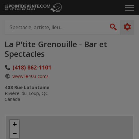
Passer
Cliq
au
pou
contenu
ouvr
Spectacle,
le
artiste,
Recher
men
lieu...
La P'tite Grenouille - Bar et
Spectacles
(418) 862-1101
www.le403.com/
403 Rue Lafontaine
Rivière-du-Loup, QC
Canada
+
−