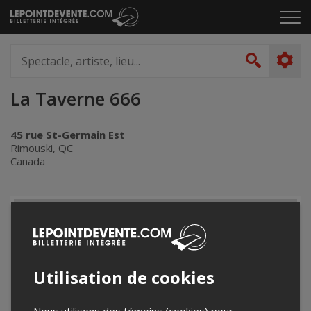
Passer
Cliq
au
pou
contenu
ouvr
Spectacle,
le
artiste,
Recher
men
lieu...
La Taverne 666
45 rue St-Germain Est
Rimouski, QC
Canada
+
−
Utilisation de cookies