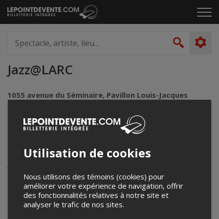
Passer
Cliq
au
pou
contenu
ouvr
Spectacle,
le
artiste,
Recher
men
lieu...
Jazz@LARC
1055 avenue du Séminaire, Pavillon Louis-Jacques
Casault, Université Laval
Québec, QC
Canada
Utilisation de cookies
Événements à venir
Votre recherche n'a retourné aucun résultat.
Nous utilisons des témoins (cookies) pour
améliorer votre expérience de navigation, offrir
des fonctionnalités relatives à notre site et
analyser le trafic de nos sites.