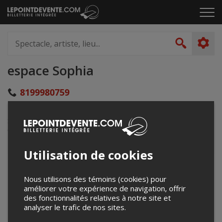
Passer
Cliq
au
pou
contenu
ouvr
Spectacle,
le
artiste,
Recher
men
lieu...
espace Sophia
8199980759
20, rue de l'Église
Ste-Sophie d'Halifax, QC
Canada
Utilisation de cookies
+
Nous utilisons des témoins (cookies) pour
−
améliorer votre expérience de navigation, offrir
des fonctionnalités relatives à notre site et
analyser le trafic de nos sites.