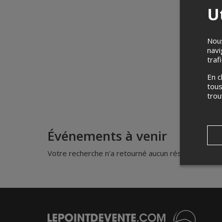
Ut
Nous
navi
traf
En c
tous
tro
Événements à venir
Votre recherche n'a retourné aucun résultat.