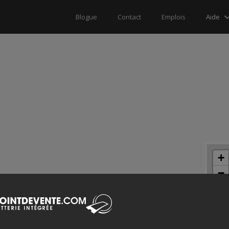
Aide
Blogue
Contact
Emplois
+
−