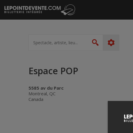
Passer
au
contenu
Spectacle,
artiste,
Rechercher
lieu...
Espace POP
5585 av du Parc
Montreal, QC
Canada