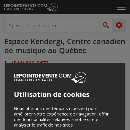
Passer
Cliq
au
pou
contenu
ouvr
Spectacle,
le
artiste,
Recher
men
lieu...
Espace Kendergi, Centre canadien
de musique au Québec
(514) 866-3477
quebec@cmccanada.org
cmcquebec.ca
2142 rue Crescent
Utilisation de cookies
Montréal, QC
Canada
Nous utilisons des témoins (cookies) pour
améliorer votre expérience de navigation, offrir
des fonctionnalités relatives à notre site et
analyser le trafic de nos sites.
+