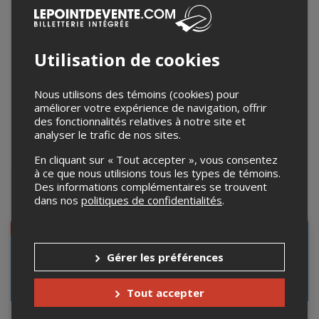
Utilisation de cookies
Nous utilisons des témoins (cookies) pour
améliorer votre expérience de navigation, offrir
des fonctionnalités relatives à notre site et
analyser le trafic de nos sites.
En cliquant sur « Tout accepter », vous consentez
Leaflet
| ©
Mapbox
©
OpenStreetMap
à ce que nous utilisions tous les types de témoins.
Des informations complémentaires se trouvent
Événements à venir
dans nos
politiques de confidentialités
.
COMPLET
COMPLET
Gérer les préférences
Tout accepter
Hockey libre
Hockey libre