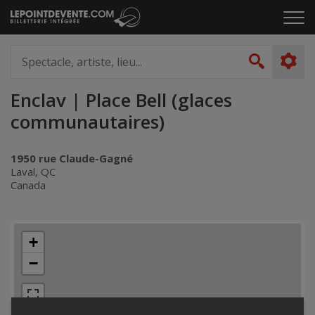
Passer
Cliq
au
pou
contenu
ouvr
Spectacle,
le
artiste,
Recher
men
lieu...
Enclav | Place Bell (glaces
communautaires)
1950 rue Claude-Gagné
Laval, QC
Canada
+
−