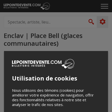
Passer
Cliq
au
pou
contenu
ouvr
Spectacle,
le
artiste,
Recher
men
lieu...
Enclav | Place Bell (glaces
communautaires)
450 973-2275
info@cite.placebell.ca
enclav.ca/glaces-communautaires/activites-
libres/hockey-libre/
Utilisation de cookies
1950 Rue Claude-Gagné, Laval, QC H7N 0E4
Laval, QC
Nous utilisons des témoins (cookies) pour
Canada
améliorer votre expérience de navigation, offrir
des fonctionnalités relatives à notre site et
analyser le trafic de nos sites.
Événements à venir