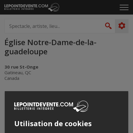
Passer
Cliq
au
pou
contenu
ouvr
Spectacle,
le
artiste,
Recher
men
lieu...
Église Notre-Dame-de-la-
guadeloupe
30 rue St-Onge
Gatineau, QC
Canada
+
−
Utilisation de cookies