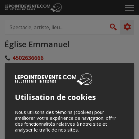
Passer
Cliq
au
pou
contenu
ouvr
Spectacle,
le
artiste,
Recher
men
lieu...
Église Emmanuel
4502636666
surlascenedavignon@videotron.ca
203, rue Principale
Cowansville, QC
Canada
Utilisation de cookies
Événements à venir
Nous utilisons des témoins (cookies) pour
améliorer votre expérience de navigation, offrir
Votre recherche n'a retourné aucun résultat.
des fonctionnalités relatives à notre site et
analyser le trafic de nos sites.