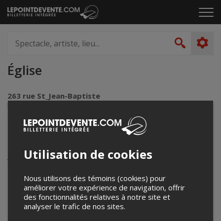
Passer
Cliq
au
pou
contenu
ouvr
Spectacle,
le
artiste,
Recher
men
lieu...
Église
263 rue St_Jean-Baptiste
l'Anse-St-Jean, QC
Canada
Événements à venir
Utilisation de cookies
Votre recherche n'a retourné aucun résultat.
Nous utilisons des témoins (cookies) pour
améliorer votre expérience de navigation, offrir
des fonctionnalités relatives à notre site et
analyser le trafic de nos sites.