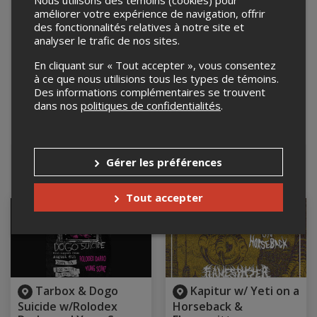
Nous utilisons des témoins (cookies) pour
améliorer votre expérience de navigation, offrir
des fonctionnalités relatives à notre site et
analyser le trafic de nos sites.
En cliquant sur « Tout accepter », vous consentez
à ce que nous utilisions tous les types de témoins.
Des informations complémentaires se trouvent
dans nos
politiques de confidentialités
.
Leaflet
| ©
Mapbox
©
OpenStreetMap
Gérer les préférences
Événements à venir
Tout accepter
Tarbox & Dogo
Kapitur w/ Yeti on a
Suicide w/Rolodex
Horseback &