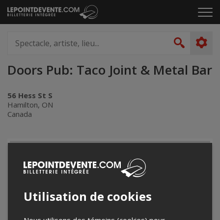
Passer
Cliq
au
pou
contenu
ouvr
Spectacle,
le
artiste,
Recher
men
lieu...
Doors Pub: Taco Joint & Metal Bar
56 Hess St S
Hamilton, ON
Canada
+
−
Utilisation de cookies