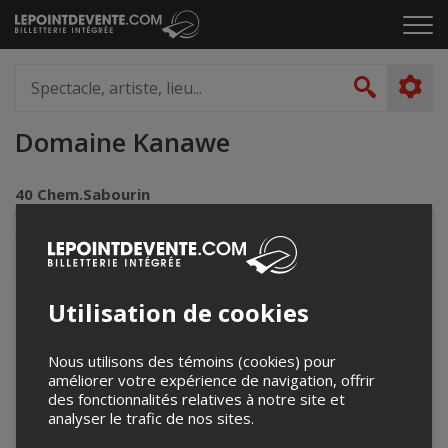
Passer
Cliq
au
pou
contenu
ouvr
Spectacle,
le
artiste,
Recher
men
lieu...
Domaine Kanawe
40 Chem.Sabourin
Cantley, QC
Canada
Utilisation de cookies
+
−
Nous utilisons des témoins (cookies) pour
améliorer votre expérience de navigation, offrir
des fonctionnalités relatives à notre site et
analyser le trafic de nos sites.