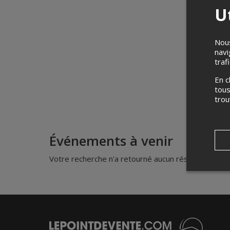
Ut
Nous
navi
traf
En c
tous
tro
Événements à venir
Votre recherche n'a retourné aucun résultat.