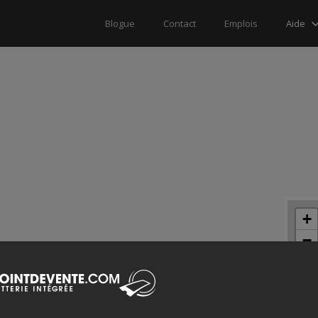
Aide
Blogue
Contact
Emplois
+
−