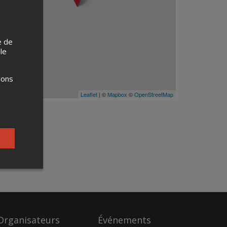
e de
 le
ions
Leaflet
| ©
Mapbox
©
OpenStreetMap
Organisateurs
Événements