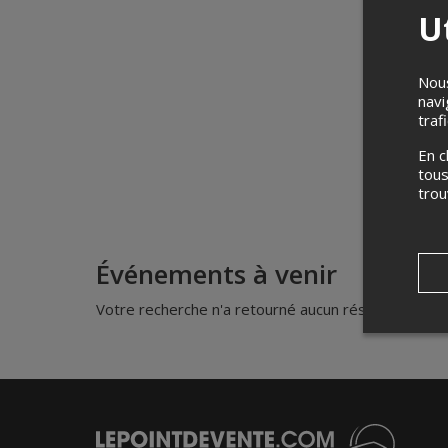
Ut
Nous
navi
traf
En c
tous
tro
Événements à venir
Votre recherche n'a retourné aucun résultat.