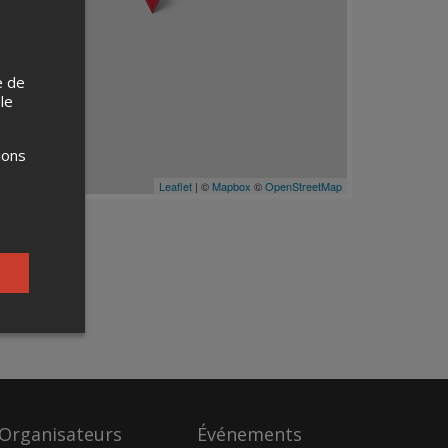
e de
 le
ions
Leaflet
| ©
Mapbox
©
OpenStreetMap
Organisateurs
Événements