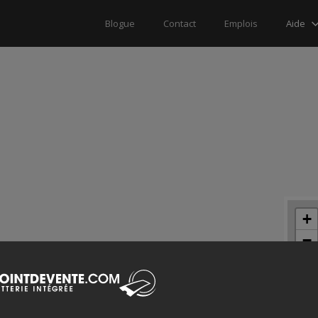
Aide
Blogue
Contact
Emplois
+
−