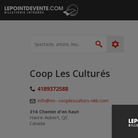
Passer
au
contenu
Spectacle,
artiste,
Rechercher
lieu...
Coop Les Culturés
4189372588
Info@xn--cooplesculturs-nkb.com
316 Chemin d'en haut
Havre-Aubert, QC
Canada