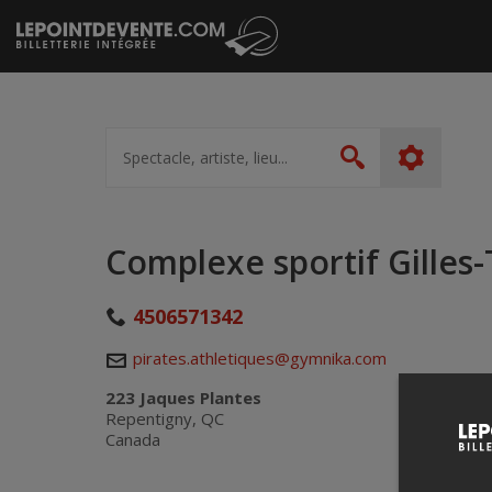
Passer
au
contenu
Spectacle,
artiste,
Rechercher
lieu...
Complexe sportif Gilles
4506571342
pirates.athletiques@gymnika.com
223 Jaques Plantes
Repentigny, QC
Canada